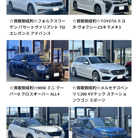
☆買取御成約☆フォルクスワー
☆買取御成約☆TOYOTA トヨ
ゲン パサートヴァリアント TSI
タ ヴォクシーZSキラメキ3
エレガンス アドバンス
☆買取御成約☆MINI ミニ クー
☆買取御成約☆メルセデスベン
パーD クロスオーバー ALL4
ツ C200 4マチック ステーショ
ンワゴン スポーツ