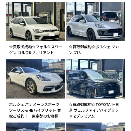
☆買取御成約☆フォルクスワー
☆買取御成約☆ポルシェ マカ
ゲン ゴルフRヴァリアント
ン GTS
ポルシェ パナメーラスポーツ
☆買取御成約☆TOYOTA トヨ
ツーリスモ 4Eハイブリッド 買
タ ヴェルファイアハイブリッ
取ご成約！ 東京都のお客様
ド Zプレミアム