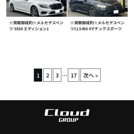
☆買取御成約☆メルセデスベン
☆買取御成約☆メルセデスベン
ツ S550 エディション1
ツCLS450 4マチックスポーツ
1
2
3
…
17
次へ »