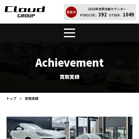
2026年売買台数カウンター
更新中
392
1049
PORSCHE :
OTHER :
トップ
販売車両
Achievement
Cloud Quality
輸入車買取
買取実績
買取実績
レンタカー
トップ
買取実績
店舗案内
会社紹介
お問い合わせ
個人情報保護方針