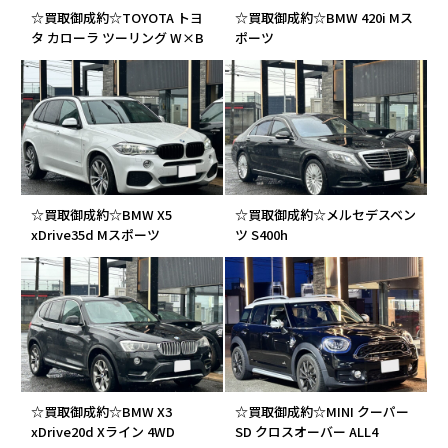
☆買取御成約☆TOYOTA トヨ
☆買取御成約☆BMW 420i Mス
タ カローラ ツーリング W×B
ポーツ
☆買取御成約☆BMW X5
☆買取御成約☆メルセデスベン
xDrive35d Mスポーツ
ツ S400h
☆買取御成約☆BMW X3
☆買取御成約☆MINI クーパー
xDrive20d Xライン 4WD
SD クロスオーバー ALL4