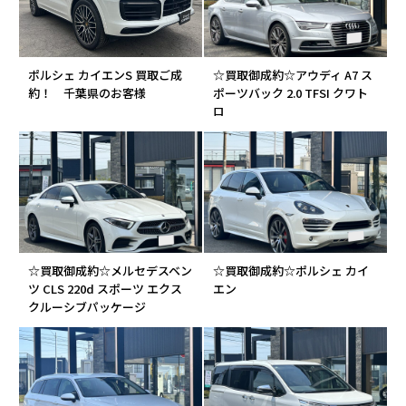
ポルシェ カイエンS 買取ご成
☆買取御成約☆アウディ A7 ス
約！ 千葉県のお客様
ポーツバック 2.0 TFSI クワト
ロ
☆買取御成約☆メルセデスベン
☆買取御成約☆ポルシェ カイ
ツ CLS 220d スポーツ エクス
エン
クルーシブパッケージ