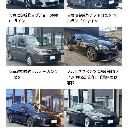
☆買取御成約☆プジョー3008
☆買取御成約☆シトロエン ベ
GTライン
ルランゴ シャイン
☆買取御成約☆ルノー カング
メルセデスベンツ C200 AMGラ
ー ゼン
イン 買取ご成約！ 千葉県のお
客様