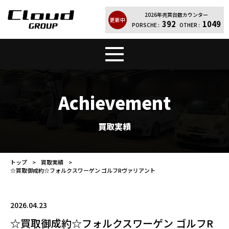
2026年売買台数カウンター
更新中
392
1049
PORSCHE :
OTHER :
トップ
販売車両
Achievement
Cloud Quality
輸入車買取
買取実績
買取実績
レンタカー
トップ
買取実績
☆買取御成約☆フォルクスワーゲン ゴルフRヴァリアント
店舗案内
会社紹介
お問い合わせ
個人情報保護方針
2026.04.23
☆買取御成約☆フォルクスワーゲン ゴルフR