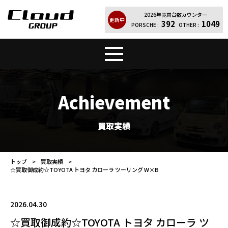
2026年売買台数カウンター
更新中
392
1049
PORSCHE :
OTHER :
トップ
販売車両
Achievement
Cloud Quality
輸入車買取
買取実績
買取実績
レンタカー
トップ
買取実績
☆買取御成約☆TOYOTA トヨタ カローラ ツーリング W×B
店舗案内
会社紹介
お問い合わせ
個人情報保護方針
2026.04.30
☆買取御成約☆TOYOTA トヨタ カローラ ツ