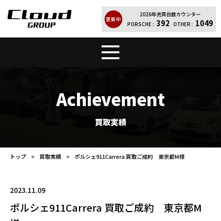
2026年売買台数カウンター
更新中
392
1049
PORSCHE :
OTHER :
トップ
販売車両
Achievement
Cloud Quality
輸入車買取
買取実績
買取実績
レンタカー
トップ
買取実績
ポルシェ911Carrera 買取ご成約 東京都M様
店舗案内
会社紹介
2023.11.09
お問い合わせ
個人情報保護方針
ポルシェ911Carrera 買取ご成約 東京都M