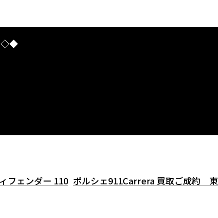
I◇◆
フェンダー 110
ポルシェ911Carrera 買取ご成約 東