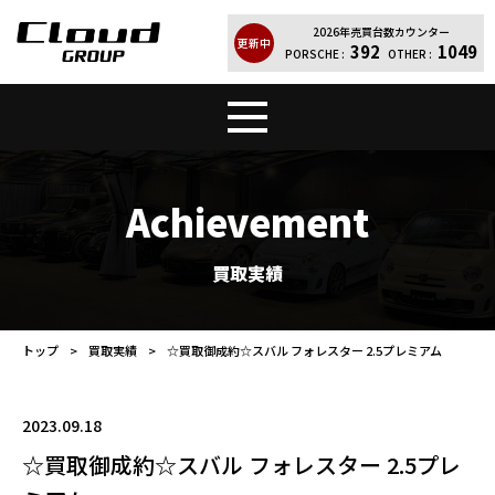
2026年売買台数カウンター
更新中
392
1049
PORSCHE :
OTHER :
トップ
販売車両
Achievement
Cloud Quality
輸入車買取
買取実績
買取実績
レンタカー
トップ
買取実績
☆買取御成約☆スバル フォレスター 2.5プレミアム
店舗案内
会社紹介
2023.09.18
お問い合わせ
個人情報保護方針
☆買取御成約☆スバル フォレスター 2.5プレ