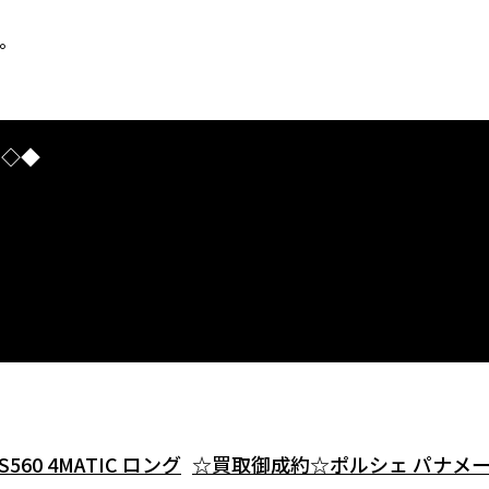
。
I◇◆
0 4MATIC ロング
☆買取御成約☆ポルシェ パナメ