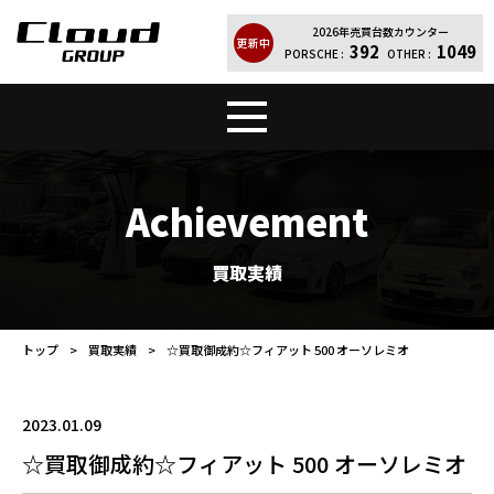
2026年売買台数カウンター
更新中
392
1049
PORSCHE :
OTHER :
トップ
販売車両
Achievement
Cloud Quality
輸入車買取
買取実績
買取実績
レンタカー
トップ
買取実績
☆買取御成約☆フィアット 500 オーソレミオ
店舗案内
会社紹介
2023.01.09
お問い合わせ
個人情報保護方針
☆買取御成約☆フィアット 500 オーソレミオ