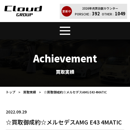
2026年売買台数カウンター
更新中
392
1049
PORSCHE :
OTHER :
トップ
販売車両
Achievement
Cloud Quality
輸入車買取
買取実績
買取実績
レンタカー
トップ
買取実績
☆買取御成約☆メルセデスAMG E43 4MATIC
店舗案内
会社紹介
2022.09.29
お問い合わせ
個人情報保護方針
☆買取御成約☆メルセデスAMG E43 4MATIC