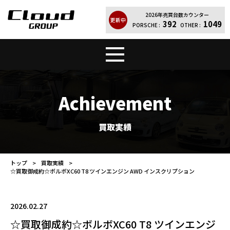
2026年売買台数カウンター
更新中
392
1049
PORSCHE :
OTHER :
トップ
販売車両
Achievement
Cloud Quality
輸入車買取
買取実績
買取実績
レンタカー
トップ
買取実績
☆買取御成約☆ボルボXC60 T8 ツインエンジン AWD インスクリプション
店舗案内
会社紹介
お問い合わせ
個人情報保護方針
2026.02.27
☆買取御成約☆ボルボXC60 T8 ツインエンジ