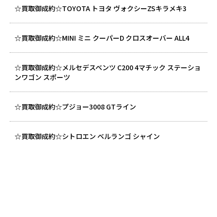
☆買取御成約☆TOYOTA トヨタ ヴォクシーZSキラメキ3
☆買取御成約☆MINI ミニ クーパーD クロスオーバー ALL4
☆買取御成約☆メルセデスベンツ C200 4マチック ステーショ
ンワゴン スポーツ
☆買取御成約☆プジョー3008 GTライン
☆買取御成約☆シトロエン ベルランゴ シャイン