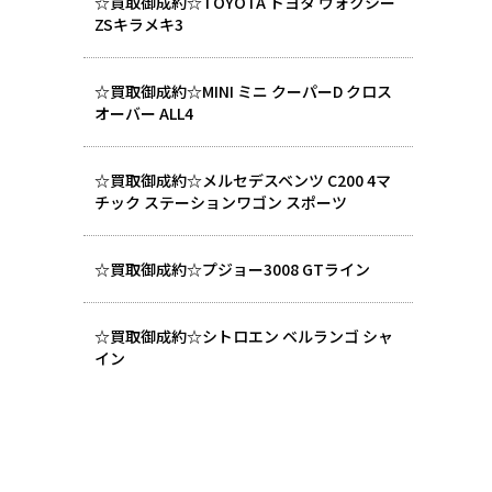
☆買取御成約☆TOYOTA トヨタ ヴォクシー
ZSキラメキ3
☆買取御成約☆MINI ミニ クーパーD クロス
オーバー ALL4
☆買取御成約☆メルセデスベンツ C200 4マ
チック ステーションワゴン スポーツ
☆買取御成約☆プジョー3008 GTライン
☆買取御成約☆シトロエン ベルランゴ シャ
イン