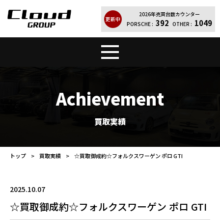
2026年売買台数カウンター
更新中
392
1049
PORSCHE :
OTHER :
トップ
販売車両
Achievement
Cloud Quality
輸入車買取
買取実績
買取実績
レンタカー
トップ
買取実績
☆買取御成約☆フォルクスワーゲン ポロ GTI
店舗案内
会社紹介
2025.10.07
お問い合わせ
個人情報保護方針
☆買取御成約☆フォルクスワーゲン ポロ GTI