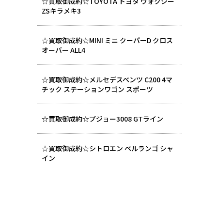
☆買取御成約☆TOYOTA トヨタ ヴォクシー
ZSキラメキ3
☆買取御成約☆MINI ミニ クーパーD クロス
オーバー ALL4
☆買取御成約☆メルセデスベンツ C200 4マ
チック ステーションワゴン スポーツ
☆買取御成約☆プジョー3008 GTライン
☆買取御成約☆シトロエン ベルランゴ シャ
イン