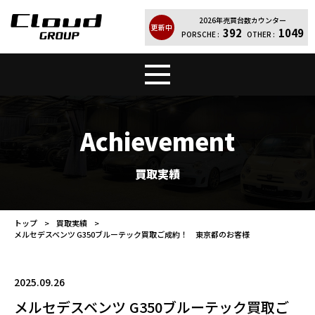
2026年売買台数カウンター
更新中
392
1049
PORSCHE :
OTHER :
トップ
販売車両
Achievement
Cloud Quality
輸入車買取
買取実績
買取実績
レンタカー
トップ
買取実績
メルセデスベンツ G350ブルーテック買取ご成約！ 東京都のお客様
店舗案内
会社紹介
お問い合わせ
個人情報保護方針
2025.09.26
メルセデスベンツ G350ブルーテック買取ご