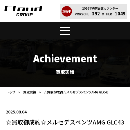
2026年売買台数カウンター
更新中
392
1049
PORSCHE :
OTHER :
トップ
販売車両
Achievement
Cloud Quality
輸入車買取
買取実績
買取実績
レンタカー
トップ
買取実績
☆買取御成約☆メルセデスベンツAMG GLC43
店舗案内
会社紹介
2025.08.04
お問い合わせ
個人情報保護方針
☆買取御成約☆メルセデスベンツAMG GLC43