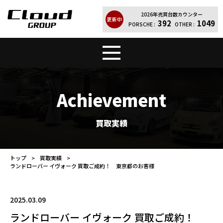
2026年売買台数カウンター
更新中
392
1049
PORSCHE :
OTHER :
トップ
販売車両
Achievement
Cloud Quality
輸入車買取
買取実績
買取実績
レンタカー
トップ
買取実績
ランドローバー イヴォーク 買取ご成約！ 東京都のお客様
店舗案内
会社紹介
お問い合わせ
個人情報保護方針
2025.03.09
ランドローバー イヴォーク 買取ご成約！