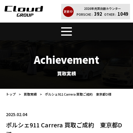
2026年売買台数カウンター
更新中
392
1049
PORSCHE :
OTHER :
トップ
販売車両
Achievement
Cloud Quality
輸入車買取
買取実績
買取実績
レンタカー
トップ
買取実績
ポルシェ911 Carrera 買取ご成約 東京都D様
店舗案内
会社紹介
2025.02.04
お問い合わせ
個人情報保護方針
ポルシェ911 Carrera 買取ご成約 東京都D