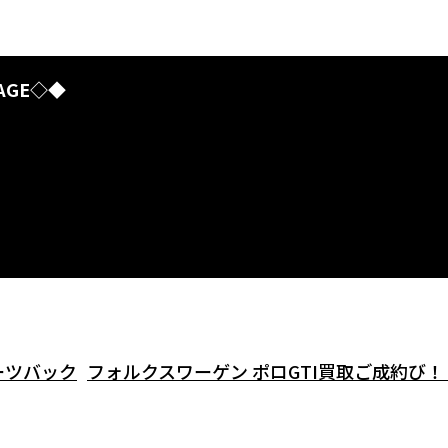
AGE◇◆
ーツバック
フォルクスワーゲン ポロGTI買取ご成約び