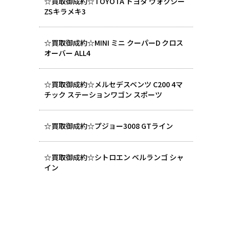
☆買取御成約☆TOYOTA トヨタ ヴォクシー
ZSキラメキ3
☆買取御成約☆MINI ミニ クーパーD クロス
オーバー ALL4
☆買取御成約☆メルセデスベンツ C200 4マ
チック ステーションワゴン スポーツ
☆買取御成約☆プジョー3008 GTライン
☆買取御成約☆シトロエン ベルランゴ シャ
イン