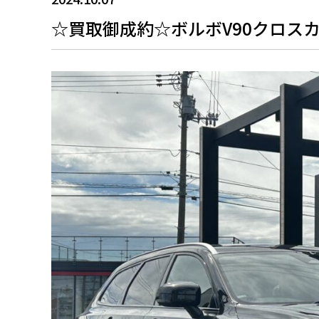
☆買取御成約☆ボルボV90クロスカ