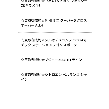
☆買取御成約☆TOYOTA トヨタ ヴォクシー
ZSキラメキ3
☆買取御成約☆MINI ミニ クーパーD クロス
オーバー ALL4
☆買取御成約☆メルセデスベンツ C200 4マ
チック ステーションワゴン スポーツ
☆買取御成約☆プジョー3008 GTライン
☆買取御成約☆シトロエン ベルランゴ シャ
イン