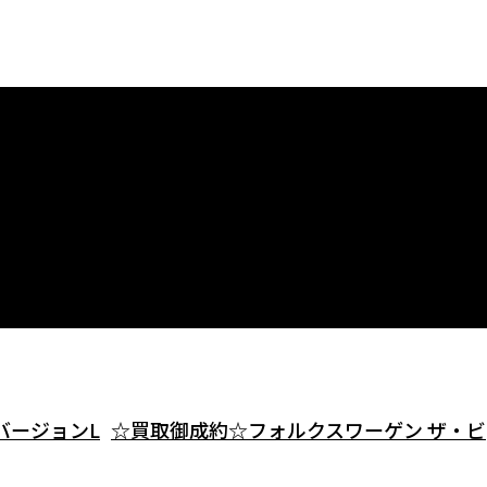
 バージョンL
☆買取御成約☆フォルクスワーゲン ザ・ビ