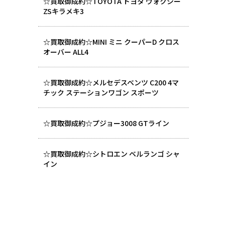
☆買取御成約☆TOYOTA トヨタ ヴォクシー
ZSキラメキ3
☆買取御成約☆MINI ミニ クーパーD クロス
オーバー ALL4
☆買取御成約☆メルセデスベンツ C200 4マ
チック ステーションワゴン スポーツ
☆買取御成約☆プジョー3008 GTライン
☆買取御成約☆シトロエン ベルランゴ シャ
イン