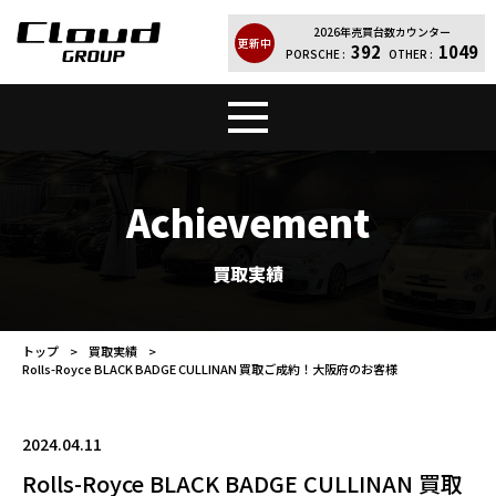
2026年売買台数カウンター
更新中
392
1049
PORSCHE :
OTHER :
トップ
販売車両
Achievement
Cloud Quality
輸入車買取
買取実績
買取実績
レンタカー
トップ
買取実績
Rolls-Royce BLACK BADGE CULLINAN 買取ご成約！大阪府のお客様
店舗案内
会社紹介
お問い合わせ
個人情報保護方針
2024.04.11
Rolls-Royce BLACK BADGE CULLINAN 買取