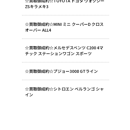
☆買取御成約☆TOYOTA トヨタ ヴォクシー
ZSキラメキ3
☆買取御成約☆MINI ミニ クーパーD クロス
オーバー ALL4
☆買取御成約☆メルセデスベンツ C200 4マ
チック ステーションワゴン スポーツ
☆買取御成約☆プジョー3008 GTライン
☆買取御成約☆シトロエン ベルランゴ シャ
イン