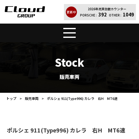
2026年売買台数カウンター
更新中
392
1049
PORSCHE :
OTHER :
トップ
販売車両
Stock
Cloud Quality
輸入車買取
販売車両
買取実績
レンタカー
トップ
販売車両
ポルシェ 911(Type996) カレラ 右H MT6速
店舗案内
会社紹介
お問い合わせ
個人情報保護方針
ポルシェ 911(Type996) カレラ 右H MT6速