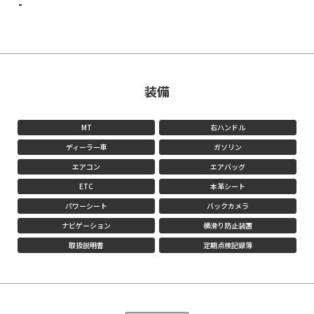
-
装備
MT
右ハンドル
ディーラー車
ガソリン
エアコン
エアバッグ
ETC
本革シート
パワーシート
バックカメラ
ナビゲーション
横滑り防止装置
取扱説明書
定期点検記録簿