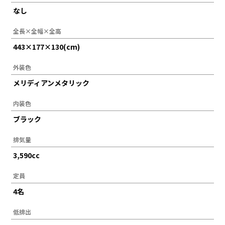
なし
全長×全幅×全高
443×177×130(cm)
外装色
メリディアンメタリック
内装色
ブラック
排気量
3,590cc
定員
4名
低排出