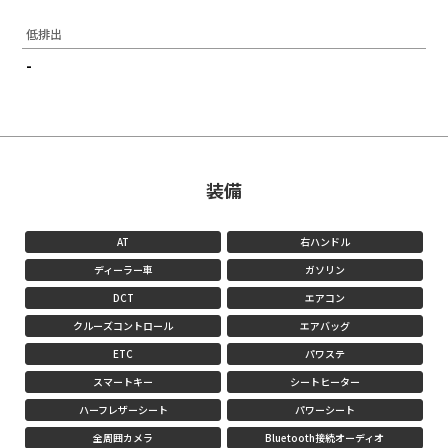
低排出
-
装備
AT
右ハンドル
ディーラー車
ガソリン
DCT
エアコン
クルーズコントロール
エアバッグ
ETC
パワステ
スマートキー
シートヒーター
ハーフレザーシート
パワーシート
全周囲カメラ
Bluetooth接続オーディオ