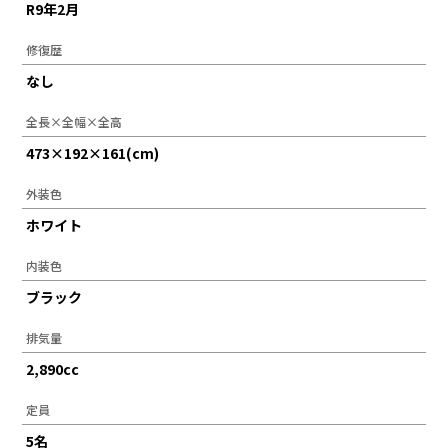
R9年2月
修復歴
なし
全長×全幅×全高
473×192×161(cm)
外装色
ホワイト
内装色
ブラック
排気量
2,890cc
定員
5名