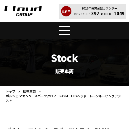
2026年売買台数カウンター
更新中
392
1049
PORSCHE :
OTHER :
トップ
販売車両
Stock
Cloud Quality
輸入車買取
販売車両
買取実績
レンタカー
トップ
販売車両
ポルシェ マカン S スポーツクロノ PASM LEDヘッド レーンキーピングアシ
店舗案内
会社紹介
スト
お問い合わせ
個人情報保護方針